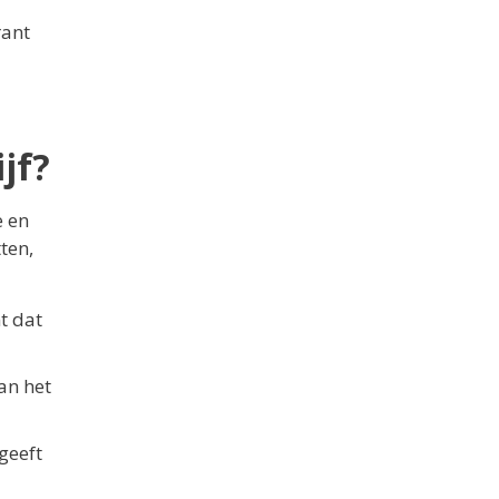
rant
jf?
e en
ten,
t dat
an het
 geeft