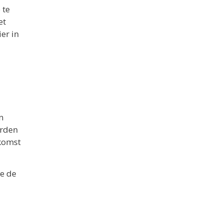
 te
et
er in
n
orden
ekomst
je de