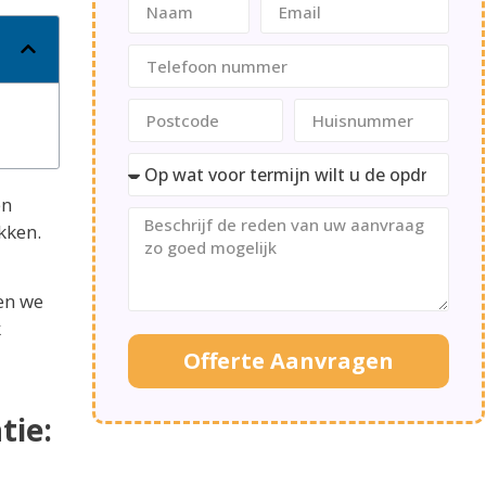
en
kken.
en we
k
Offerte Aanvragen
tie: