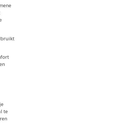
emene
t
e
rbruikt
fort
nen
je
l te
aren