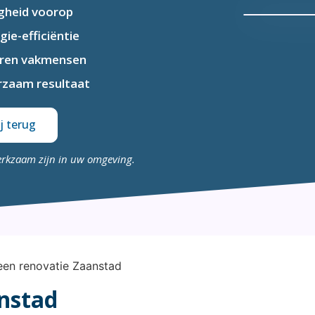
igheid voorop
gie-efficiëntie
aren vakmensen
zaam resultaat
j terug
erkzaam zijn in uw omgeving.
nstad